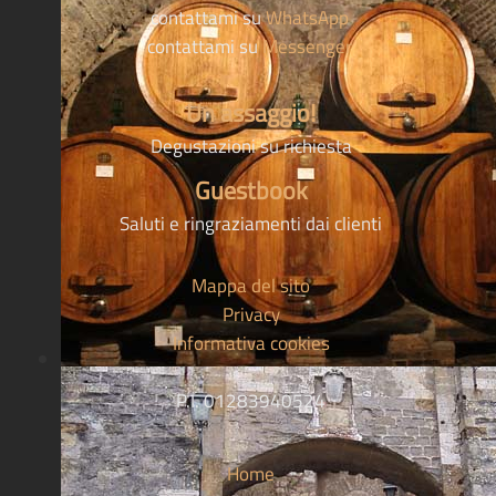
contattami su
WhatsApp
contattami su
Messenger
Un assaggio!
Degustazioni su richiesta
Guestbook
Saluti e ringraziamenti dai clienti
Mappa del sito
Privacy
Informativa cookies
P.I. 01283940524
Home