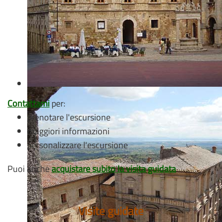
Contattami
per:
prenotare l'escursione
maggiori informazioni
personalizzare l'escursione
Puoi anche
acquistare subito la visita guidata
.
Visite guidate