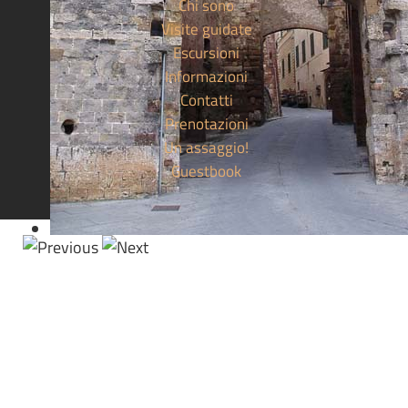
Chi sono
Visite guidate
Escursioni
Informazioni
Contatti
Prenotazioni
Un assaggio!
Guestbook