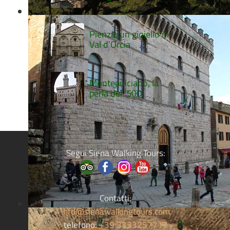
Pienza, un gioiello in
Val d’Orcia
Montepulciano, la
perla del '500
Segui Siena Walking Tours:
Contatti:
info@sienawalkingtours.com
telefono:
+39 3333257717