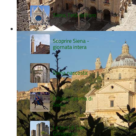
Siena, l'età dell'oro
Scoprire Siena -
giornata intera
Siena nascosta
Il Palio, l'anima di
Siena
Le torri di San
Gimignano