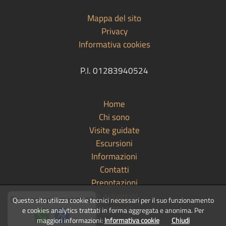
Mappa del sito
Privacy
Informativa cookies
P.I. 01283940524
Home
Chi sono
Visite guidate
Escursioni
Informazioni
Contatti
Prenotazioni
Un assaggio!
Ciao, come posso aiutarti?
Questo sito utilizza cookie tecnici necessari per il suo funzionamento
Guestbook
e cookies analytics trattati in forma aggregata e anonima. Per
maggiori informazioni:
Informativa cookie
Chiudi